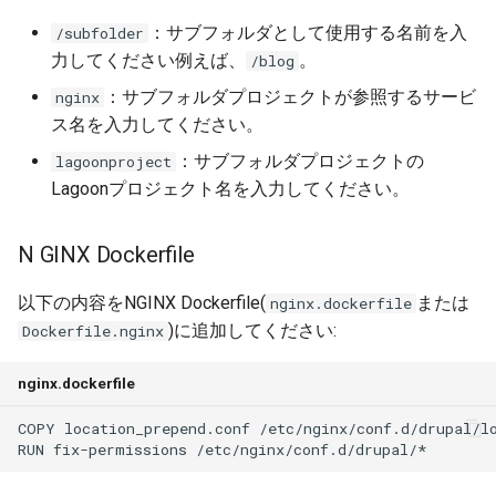
2.15.4
：サブフォルダとして使用する名前を入
/subfolder
力してください例えば、
。
/blog
2.15.3
：サブフォルダプロジェクトが参照するサービ
nginx
ス名を入力してください。
2.15.2
：サブフォルダプロジェクトの
lagoonproject
2.15.1
Lagoonプロジェクト名を入力してください。
2.15.0
N GINX Dockerfile
2.14.2
以下の内容をNGINX Dockerfile(
または
nginx.dockerfile
)に追加してください:
Dockerfile.nginx
2.14.1
nginx.dockerfile
2.14.0
2.13.0