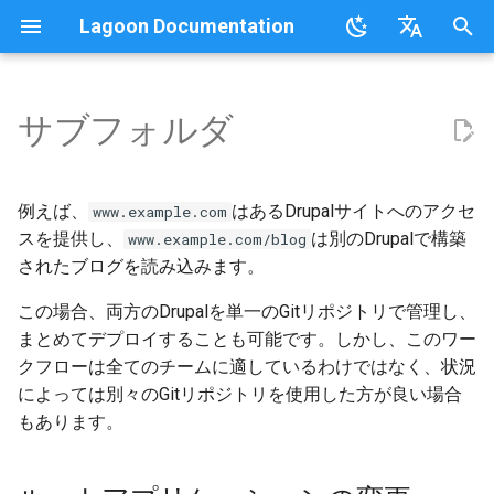
Lagoon Documentation
検
English
索
日本語
サブフォルダ
概要
概要
Commons
概要
ルートアプリケーションの変
概要
概要
概要
概要
概要
概要
概要
概要
概要
UIの使用
要件
ドキュメント
行動規範
FAQ
Sail on Lagoon
Policy
ユーザー
ロギング
を
更
初
.lagoon.yml
サービスタイプ
MariaDB
MariaDB
ローカル開発環境
Active/Standby
組織との連携
Bulk storage Provisioner
行動規範
コミュニティサポート
用語集
Lagoon CLI
2.32.0
グループ
例えば、
はあるDrupalサイトへのアクセ
www.example.com
location_prepend.conf
期
スを提供し、
は別のDrupalで構築
www.example.com/blog
docker-compose.yml
Storage Types
MongoDB
NGINX
新しいプロジェクトのセット
デプロイのトリガー
GraphQL
Harborのインストール
貢献
参加ガイドライン
チュートリアル、ウェビナ
Lagoon Sync
2.31.0
プロジェクト
されたブログを読み込みます。
化
アップ
ー、ビデオ
N GINX Dockerfile
ビルドとデプロイプロセス
環境タイプ
MySQL
PHP-cli
プライベートリポジトリ
SSH
Lagoon Coreのインストール
Lagoonの開発
クライアントライブラリ
2.30.0
この場合、両方のDrupalを単一のGitリポジトリで管理し、
通知
サブフォルダアプリケーショ
Webhooksの設定
Lagoonの例
まとめてデプロイすることも可能です。しかし、このワー
ンの変更
Lagoonの構成要素
環境変数
Node.js
Redis
SimpleSAML
GraphQL API
Lagoon Remoteのインストー
テスト
2.29.2
デプロイターゲット
クフローは全てのチームに適しているわけではなく、状況
初回デプロイ
ル
によっては別々のGitリポジトリを使用した方が良い場合
location_drupal_append_subfolder.conf
環境のアイドリング
NGINX
Solr
プロジェクトのデフォルトユ
ロールベースのアクセス制御
APIデバッグ
2.29.1
組織
もあります。
Lagoonビルドエラーと警告
ーザーとSSHキー
(RBAC)
Lagoon CLIのインストール
server_prepend_subfolder.conf
バックアップ
OpenSearch
Varnish
リリース
2.29.0
ロール