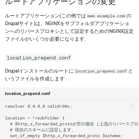
ルートアプリケーションの変更
本番環境への移行
Node.jsのグレースフルシャ
ログの理解
GraphQLによるクエリ
ットダウン
NGINX Dockerfile
ベースイメージ
PHP-CLI
2.28.0
ルートアプリケーション(この例では
の
www.example.com
Lagoonユーザーの作成
Drupalサイト)は、NGINXをサブフォルダアプリケーショ
LagoonでのXdebugの設定
ワークフロー
PHP-FPM
2.27.0
ンへのリバースプロキシとして設定するためのNGINX設定
プロジェクトの追加
ファイルがいくつか必要になります:
カスタムタスク
フィーチャーフラグ
Python
2.26.1
プロジェクトのデプロイ
DeployTargetの設定
PostgreSQL
2.26.0
location_prepend.conf
グループの追加
Retention Policies
RabbitMQ
2.25.0
Drupalインストールのルートに
と
location_prepend.conf
Lagoonのロギング
いうファイルを作成します:
Blackfire
Ruby
2.24.1
OpenDistro
location_prepend.conf
Solr
2.24.0
ログコンセントレーター
Redis
2.23.0
Lagoonのバックアップ
Valkey
2.22.0
Lagoonのファイル