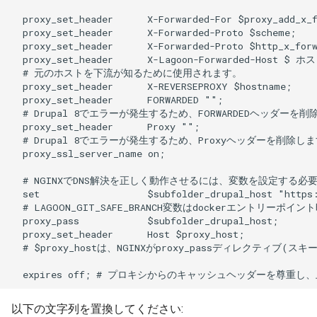
Varnish
2.21.0
GitLab
Deprecated Images
2.20.1
更新
2.20.0
2.19.0
2.18.2
2.18.1
2.18.0
2.17.0
2.16.0
以下の文字列を置換してください: