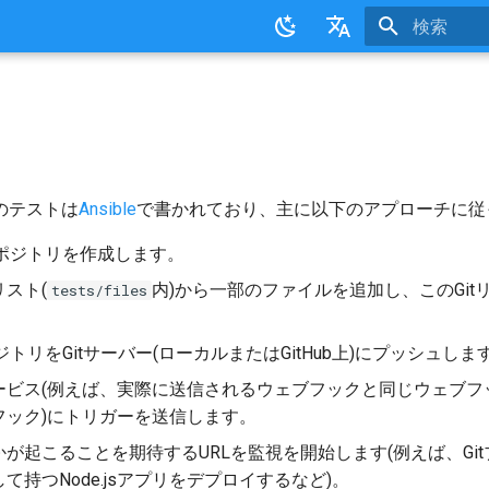
検索を初期
English
日本語
のテストは
Ansible
で書かれており、主に以下のアプローチに従
リポジトリを作成します。
スト(
内)から一部のファイルを追加し、このGit
tests/files
。
ポジトリをGitサーバー(ローカルまたはGitHub上)にプッシュしま
ービス(例えば、実際に送信されるウェブフックと同じウェブフ
フック)にトリガーを送信します。
が起こることを期待するURLを監視を開始します(例えば、Git
て持つNode.jsアプリをデプロイするなど)。