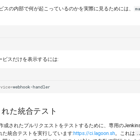
ービスの内部で何が起こっているのかを実際に見るためには、
m
ービスだけを表示するには:
rvice
=
化された統合テスト
して作成されたプルリクエストをテストするために、専用のJenki
れた統合テストを実行しています:
https://ci.lagoon.sh
。これは
.