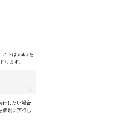
テストは
を
make
ルドします。
実行したい場合
を個別に実行し
。