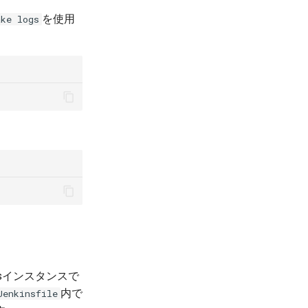
を使用
ake logs
nsインスタンスで
内で
Jenkinsfile