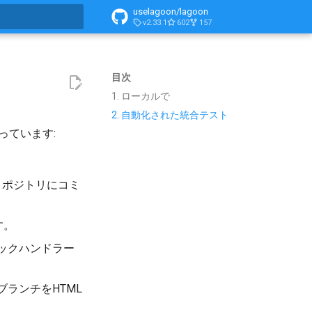
uselagoon/lagoon
v2.33.1
602
157
化
目次
1. ローカルで
2. 自動化された統合テスト
っています:
リポジトリにコミ
す。
ックハンドラー
ブランチをHTML