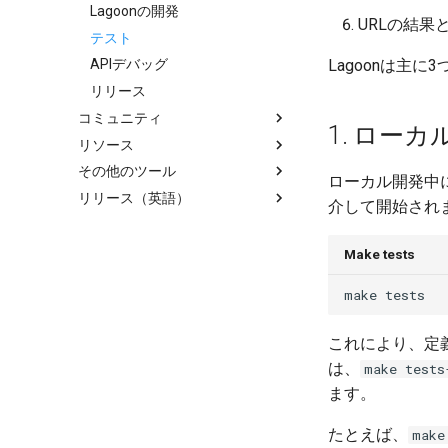
本番環境への移行
ザーとSSHキー
フィーチャーフラグ
ロールベースのアクセス制御
Lagoon Remoteのインストー
Lagoonの開発
組織
OpenSearch
Node.jsベース
ステップバイステップ -
概要
概要
URLの結
Node.jsのグレースフルシャッ
(RBAC)
ル
DrupalをLagoonで実行する
テスト
ロール
PHP-CLI
PHPベース
概要
MariaDB
トダウン
準備
ログの理解
Lagoon CLIのインストール
Lagoonは主
APIデバッグ
PHP-FPM
Pythonベース
概要
NGINX
LagoonでのXdebugの設定
Drupalの初回デプロイ
GraphQLによるクエリ
ロギング
リリース
Python
Rubyベース
概要
PHP-cli
カスタムタスク
Drush 9
Lagoonユーザーの作成
コミュニティ
PostgreSQL
その他
概要
Redis
DeployTargetの設定
サブフォルダ
1. ローカ
プロジェクトの追加
リソース
行動規範
RabbitMQ
概要
Solr
Retention Policies
PHPUnitとPhpStorm
プロジェクトのデプロイ
その他のツール
コミュニティサポート
FAQ
Ruby
Varnish
ローカル開発中
Blackfire
自動更新
グループの追加
リリース（英語）
参加ガイドライン
用語集
Sail on Lagoon
Solr
介して開始され
Lagoonのロギング
チュートリアル、ウェビナー、
Lagoon CLI
Policy
Redis
OpenDistro
ビデオ
Lagoon Sync
2.32.0
Valkey
Make tests
ログコンセントレーター
Lagoonの例
クライアントライブラリ
2.31.0
Varnish
make
Lagoonのバックアップ
2.30.0
Deprecated Images
Lagoonのファイル
2.29.2
これにより、定
GitLab
2.29.1
は、
make tests
更新
2.29.0
ます。
2.28.0
たとえば、
make
2.27.0