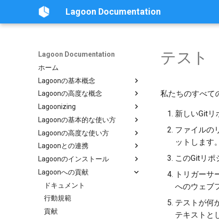
Lagoon Documentation
テスト
Lagoon Documentation
ホーム
Lagoonの基本概念
私たちのすべて
Lagoonの高度な概念
概要
Lagoonizing
.lagoon.yml
概要
新しいGit
Lagoonの基本的な使い方
docker-compose.yml
サービスタイプ
Lagoonizing Your Exisiting Site
ファイルのリ
Lagoonの高度な使い方
ビルドとデプロイプロセス
Storage Types
Dockerイメージ
概要
ットします
Lagoonとの連携
Lagoonの構成要素
環境タイプ
アプリケーションの設定
ローカル開発環境
概要
Commons
このGitリ
Lagoonのインストール
環境変数
新しいプロジェクトのセットア
Active/Standby
UIの使用
ユーザー
MariaDB
概要
ップ
Lagoonへの貢献
環境のアイドリング
デプロイのトリガー
組織との連携
要件
グループ
MongoDB
オプション
トリガーサ
Webhooksの設定
バックアップ
プライベートリポジトリ
GraphQL
Bulk storage Provisioner
ドキュメント
プロジェクト
MySQL
Drupal
へのウェブ
初回デプロイ
ベースイメージ
SimpleSAML
SSH
Harborのインストール
行動規範
通知
Node.js
Laravel
概要
テストが何か
Lagoonビルドエラーと警告
ワークフロー
プロジェクトのデフォルトユー
GraphQL API
Lagoon Coreのインストール
貢献
デプロイターゲット
NGINX
WordPress
サービス
概要
テキストとし