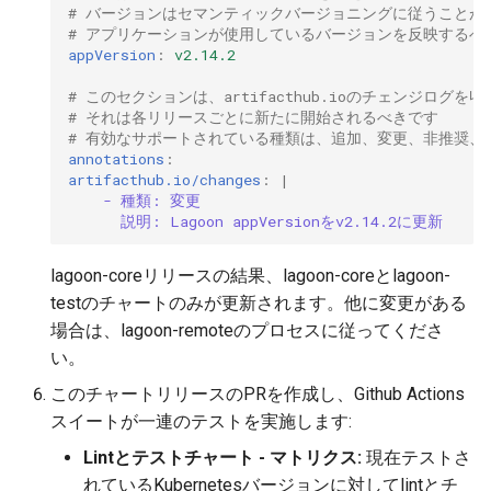
# バージョンはセマンティックバージョニングに従うことが
2.15.4
# アプリケーションが使用しているバージョンを反映するべ
appVersion
:
v2.14.2
2.15.3
# このセクションは、artifacthub.ioのチェンジログ
# それは各リリースごとに新たに開始されるべきです
2.15.2
# 有効なサポートされている種類は、追加、変更、非推奨、
annotations
:
2.15.1
artifacthub.io/changes
:
|
- 種類: 変更
説明: Lagoon appVersionをv2.14.2に更新
2.15.0
lagoon-coreリリースの結果、lagoon-coreとlagoon-
2.14.2
testのチャートのみが更新されます。他に変更がある
場合は、lagoon-remoteのプロセスに従ってくださ
2.14.1
い。
このチャートリリースのPRを作成し、Github Actions
2.14.0
スイートが一連のテストを実施します:
2.13.0
Lintとテストチャート - マトリクス:
現在テストさ
れているKubernetesバージョンに対してlintとチ