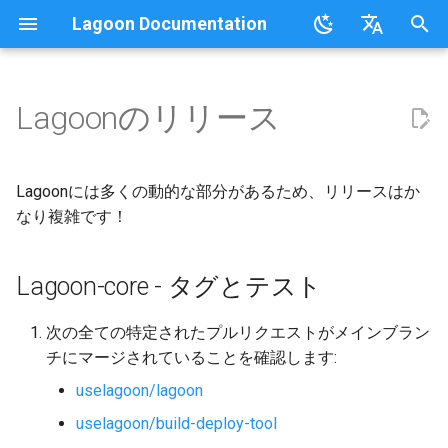
Lagoon Documentation
検
English
索
日本語
Lagoonのリリース
概要
概要
Lagoonizing Your Exisiting
概要
概要
UIの使用
要件
Lagoon-core - タグとテスト
行動規範
FAQ
Sail on Lagoon
Policy
ユーザー
Commons
概要
ロギング
を
Site
初
.lagoon.yml
サービスタイプ
ローカル開発環境
Active/Standby
組織との連携
Bulk storage Provisioner
Lagoon-core - リリースとリ
コミュニティサポート
用語集
Lagoon CLI
2.32.0
グループ
MariaDB
オプション
Lagoonには多くの動的な部分があるため、リリースはか
Dockerイメージ
リースノート
期
なり複雑です！
docker-compose.yml
Storage Types
新しいプロジェクトのセット
デプロイのトリガー
GraphQL
Harborのインストール
参加ガイドライン
チュートリアル、ウェビナ
Lagoon Sync
2.31.0
プロジェクト
MongoDB
Drupal
化
アプリケーションの設定
アップ
Lagoonリモート - リリースと
ー、ビデオ
リリースノート
Lagoon-core - タグとテスト
ビルドとデプロイプロセス
環境タイプ
プライベートリポジトリ
SSH
Lagoon Coreのインストール
クライアントライブラリ
2.30.0
通知
MySQL
Laravel
Webhooksの設定
Lagoonの例
Lagoonの構成要素
環境変数
SimpleSAML
GraphQL API
Lagoon Remoteのインストー
2.29.2
デプロイターゲット
Node.js
WordPress
次の全ての特定されたプルリクエストがメインブラン
初回デプロイ
ル
チにマージされていることを確認します:
環境のアイドリング
プロジェクトのデフォルトユ
ロールベースのアクセス制御
2.29.1
組織
NGINX
Node.jsベース
uselagoon/lagoon
Lagoonビルドエラーと警告
ーザーとSSHキー
(RBAC)
Lagoon CLIのインストール
uselagoon/build-deploy-tool
バックアップ
2.29.0
ロール
OpenSearch
PHPベース