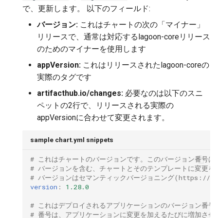
で、更新します。 以下のフィールド:
2.21.0
Varnish
GitLab
バージョン:
これはチャートの次の「マイナー」
2.20.1
Deprecated Images
リリースで、通常は対応するlagoon-coreリリース
更新
のためのマイナーを使用します
2.20.0
appVersion:
これはリリースされたlagoon-coreの
実際のタグです
2.19.0
artifacthub.io/changes:
必要なのは以下のスニ
ペットの2行で、リリースされる実際の
2.18.2
appVersionに合わせて変更されます。
2.18.1
sample chart.yml snippets
2.18.0
# これはチャートのバージョンです。このバージョン番号は
# バージョンを含む、チャートとそのテンプレートに変更を
# バージョンはセマンティックバージョニング(https://se
2.17.0
version
:
1.28.0
2.16.0
# これはデプロイされるアプリケーションのバージョン番号
# 番号は、アプリケーションに変更を加えるたびに増加させ