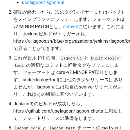
本番環境への移行
Node.jsのグレースフルシャ
ログの理解
GraphQLによるクエリ
uselagoon/lagoon-ui
ットダウン
ベースイメージ
2.28.0
PHP-CLI
Pythonベース
確認が終わったら、次のタグ(マイナーまたはパッチ)
Lagoonユーザーの作成
をメインブランチにプッシュします。フォーマットは
LagoonでのXdebugの設定
ワークフロー
2.27.0
PHP-FPM
Rubyベース
v2.MINOR.PATCHとし、
semver
に従います。これによ
プロジェクトの追加
り、Jenkinsビルドがトリガーされ、
カスタムタスク
フィーチャーフラグ
2.26.1
Python
その他
https://ci.lagoon.sh/blue/organizations/jenkins/lagoon/
プロジェクトのデプロイ
で見ることができます。
DeployTargetの設定
2.26.0
PostgreSQL
これがビルド中の間、
と
lagoon-ui
build-deploy-
グループの追加
の適切なコミットに軽量タグをプッシュしま
Retention Policies
tool
2.25.0
RabbitMQ
す。フォーマットは core-v2.MINOR.PATCH としま
Lagoonのロギング
Blackfire
す。build-deploy-toolには他のタグやリリースはあり
2.24.1
Ruby
OpenDistro
ませんが、lagoon-uiには独自のsemverリリースがあ
2.24.0
り、これはその機能に基づいています。
Solr
ログコンセントレーター
Jenkinsでのビルドが成功したら、
2.23.0
Redis
https://github.com/uselagoon/lagoon-charts に移動し
Lagoonのバックアップ
て、チャートリリースの準備をします。
2.22.0
Valkey
と
チャートのchart.yaml
lagoon-core
lagoon-test
Lagoonのファイル