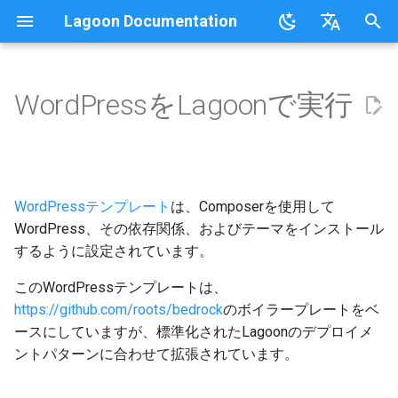
Lagoon Documentation
検
English
索
日本語
WordPressをLagoonで実行
概要
概要
Commons
概要
概要
Composerインストール
概要
概要
概要
概要
概要
概要
概要
UIの使用
要件
ドキュメント
行動規範
FAQ
Sail on Lagoon
Policy
ユーザー
概要
ロギング
を
初
.lagoon.yml
サービスタイプ
MariaDB
サービス
データベース
ローカル開発環境
Active/Standby
組織との連携
Bulk storage Provisioner
行動規範
コミュニティサポート
用語集
Lagoon CLI
2.32.0
グループ
MariaDB
期
WordPressテンプレート
は、Composerを使用して
docker-compose.yml
Storage Types
MongoDB
ステップバイステップ -
NGINXの設定
新しいプロジェクトのセット
デプロイのトリガー
GraphQL
Harborのインストール
貢献
参加ガイドライン
チュートリアル、ウェビナ
Lagoon Sync
2.31.0
プロジェクト
NGINX
化
DrupalをLagoonで実行する準
アップ
ー、ビデオ
WordPress、その依存関係、およびテーマをインストール
備
ビルドとデプロイプロセス
環境タイプ
MySQL
WP-CLI
プライベートリポジトリ
SSH
Lagoon Coreのインストール
Lagoonの開発
クライアントライブラリ
2.30.0
するように設定されています。
通知
PHP-cli
Webhooksの設定
Lagoonの例
このWordPressテンプレートは、
Drupalの初回デプロイ
Lagoonの構成要素
環境変数
Node.js
SimpleSAML
GraphQL API
Lagoon Remoteのインストー
テスト
2.29.2
デプロイターゲット
Redis
https://github.com/roots/bedrock
のボイラープレートをベ
初回デプロイ
ル
ースにしていますが、標準化されたLagoonのデプロイメ
Drush 9
環境のアイドリング
NGINX
プロジェクトのデフォルトユ
ロールベースのアクセス制御
APIデバッグ
2.29.1
組織
Solr
ントパターンに合わせて拡張されています。
Lagoonビルドエラーと警告
ーザーとSSHキー
(RBAC)
Lagoon CLIのインストール
サブフォルダ
バックアップ
OpenSearch
リリース
2.29.0
ロール
Varnish