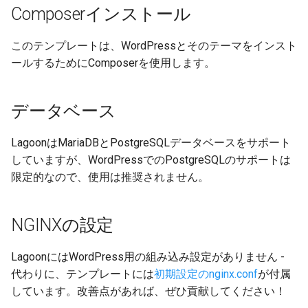
本番環境への移行
Node.jsのグレースフルシャ
ログの理解
GraphQLによるクエリ
Composerインストール
PHPUnitとPhpStorm
ットダウン
ベースイメージ
PHP-CLI
2.28.0
Lagoonユーザーの作成
このテンプレートは、WordPressとそのテーマをインスト
自動更新
LagoonでのXdebugの設定
ワークフロー
PHP-FPM
2.27.0
ールするためにComposerを使用します。
プロジェクトの追加
カスタムタスク
フィーチャーフラグ
Python
2.26.1
プロジェクトのデプロイ
データベース
DeployTargetの設定
PostgreSQL
2.26.0
グループの追加
LagoonはMariaDBとPostgreSQLデータベースをサポート
Retention Policies
RabbitMQ
2.25.0
していますが、WordPressでのPostgreSQLのサポートは
Lagoonのロギング
限定的なので、使用は推奨されません。
Blackfire
Ruby
2.24.1
OpenDistro
NGINXの設定
Solr
2.24.0
ログコンセントレーター
Redis
2.23.0
LagoonにはWordPress用の組み込み設定がありません -
Lagoonのバックアップ
代わりに、テンプレートには
初期設定のnginx.conf
が付属
Valkey
2.22.0
しています。改善点があれば、ぜひ貢献してください！
Lagoonのファイル