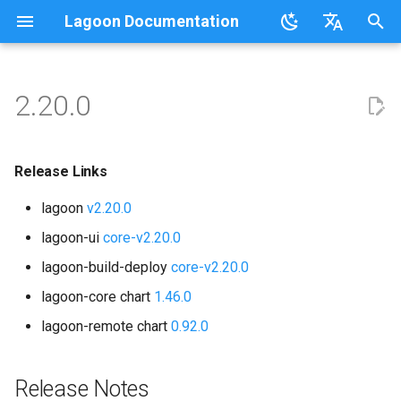
Lagoon Documentation
検
English
索
日本語
2.20.0
概要
概要
Lagoonizing Your Exisiting
概要
概要
UIの使用
要件
ドキュメント
行動規範
FAQ
Sail on Lagoon
Release Links
ユーザー
Commons
概要
ロギング
を
Site
初
.lagoon.yml
サービスタイプ
ローカル開発環境
Active/Standby
組織との連携
Bulk storage Provisioner
行動規範
コミュニティサポート
用語集
Lagoon CLI
Release Notes
グループ
MariaDB
オプション
Release Links
Dockerイメージ
期
lagoon
v2.20.0
docker-compose.yml
Storage Types
新しいプロジェクトのセット
デプロイのトリガー
GraphQL
Harborのインストール
貢献
参加ガイドライン
チュートリアル、ウェビナ
Lagoon Sync
Upgrades
プロジェクト
MongoDB
Drupal
化
アプリケーションの設定
アップ
ー、ビデオ
lagoon-ui
core-v2.20.0
ビルドとデプロイプロセス
環境タイプ
プライベートリポジトリ
SSH
Lagoon Coreのインストール
Lagoonの開発
クライアントライブラリ
Deprecations
通知
MySQL
Laravel
lagoon-build-deploy
core-v2.20.0
Webhooksの設定
Lagoonの例
Lagoonの構成要素
環境変数
SimpleSAML
GraphQL API
Lagoon Remoteのインストー
テスト
lagoon-core chart
1.46.0
デプロイターゲット
Node.js
WordPress
初回デプロイ
ル
lagoon-remote chart
0.92.0
環境のアイドリング
プロジェクトのデフォルトユ
ロールベースのアクセス制御
APIデバッグ
組織
NGINX
Node.jsベース
Lagoonビルドエラーと警告
ーザーとSSHキー
(RBAC)
Lagoon CLIのインストール
バックアップ
リリース
Release Notes
ロール
OpenSearch
PHPベース