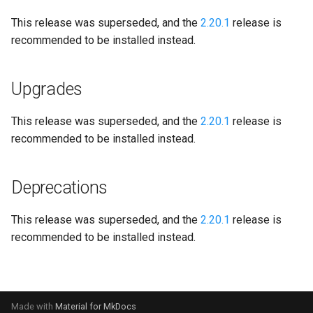
本番環境への移行
Node.jsのグレースフルシャ
ログの理解
GraphQLによるクエリ
ットダウン
ベースイメージ
PHP-CLI
Pythonベース
This release was superseded, and the
2.20.1
release is
Lagoonユーザーの作成
recommended to be installed instead.
LagoonでのXdebugの設定
ワークフロー
PHP-FPM
Rubyベース
プロジェクトの追加
Upgrades
カスタムタスク
フィーチャーフラグ
Python
その他
プロジェクトのデプロイ
This release was superseded, and the
2.20.1
release is
DeployTargetの設定
PostgreSQL
recommended to be installed instead.
グループの追加
Retention Policies
RabbitMQ
Lagoonのロギング
Deprecations
Blackfire
Ruby
OpenDistro
This release was superseded, and the
2.20.1
release is
Solr
recommended to be installed instead.
ログコンセントレーター
Redis
Lagoonのバックアップ
Valkey
Made with
Material for MkDocs
Lagoonのファイル