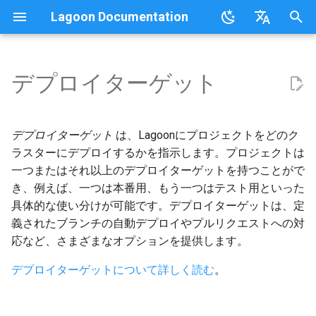
Lagoon Documentation
検
English
索
日本語
デプロイターゲット
概要
Lagoonizing Your Exisiting
概要
概要
UIの使用
要件
ドキュメント
行動規範
FAQ
Sail on Lagoon
Policy
Commons
概要
ロギング
を
Site
初
サービスタイプ
ローカル開発環境
Active/Standby
組織との連携
Bulk storage Provisioner
行動規範
コミュニティサポート
用語集
Lagoon CLI
2.32.0
MariaDB
オプション
デプロイターゲット
は、Lagoonにプロジェクトをどのク
Dockerイメージ
期
ラスターにデプロイするかを指示します。プロジェクトは
Storage Types
新しいプロジェクトのセット
デプロイのトリガー
GraphQL
Harborのインストール
貢献
参加ガイドライン
チュートリアル、ウェビナ
Lagoon Sync
2.31.0
MongoDB
Drupal
一つまたはそれ以上のデプロイターゲットを持つことがで
化
アプリケーションの設定
アップ
ー、ビデオ
き、例えば、一つは本番用、もう一つはテスト用といった
環境タイプ
プライベートリポジトリ
SSH
Lagoon Coreのインストール
Lagoonの開発
クライアントライブラリ
2.30.0
MySQL
Laravel
具体的な使い分けが可能です。デプロイターゲットは、定
Webhooksの設定
Lagoonの例
義されたブランチの自動デプロイやプルリクエストへの対
環境変数
SimpleSAML
GraphQL API
Lagoon Remoteのインストー
テスト
2.29.2
Node.js
WordPress
応など、さまざまなオプションを提供します。
初回デプロイ
ル
環境のアイドリング
プロジェクトのデフォルトユ
ロールベースのアクセス制御
APIデバッグ
2.29.1
NGINX
Node.jsベース
デプロイターゲットについて詳しく読む
。
Lagoonビルドエラーと警告
ーザーとSSHキー
(RBAC)
Lagoon CLIのインストール
バックアップ
リリース
2.29.0
OpenSearch
PHPベース