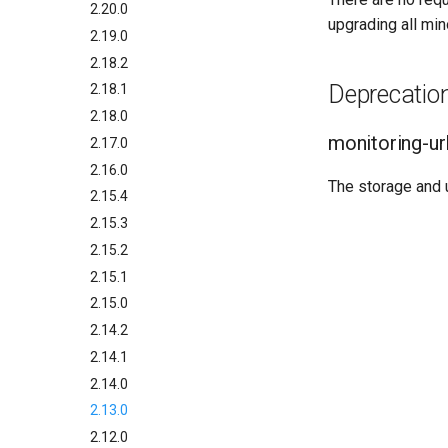
2.20.0
upgrading all min
2.19.0
2.18.2
Deprecatio
2.18.1
2.18.0
monitoring-ur
2.17.0
2.16.0
The storage and 
2.15.4
2.15.3
2.15.2
2.15.1
2.15.0
2.14.2
2.14.1
2.14.0
2.13.0
2.12.0