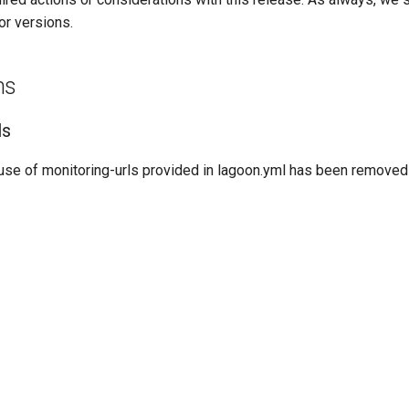
or versions.
ns
ls
use of monitoring-urls provided in lagoon.yml has been removed