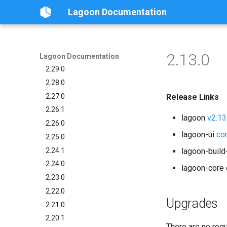
APIデバッグ
Lagoon Sync
2.32.0
PHP-FPM
Pythonベース
概要
NGINX
LagoonでのXdebugの設定
Drupalの初回デプロイ
GraphQLによるクエリ
Lagoonの例
ロギング
Lagoon Documentation
リリース
クライアントライブラリ
2.31.0
Python
Rubyベース
概要
PHP-cli
カスタムタスク
Drush 9
Lagoonユーザーの作成
2.30.0
PostgreSQL
その他
概要
Redis
DeployTargetの設定
サブフォルダ
プロジェクトの追加
2.29.2
RabbitMQ
概要
Solr
Retention Policies
PHPUnitとPhpStorm
プロジェクトのデプロイ
2.13.0
2.29.1
Ruby
Varnish
Lagoon Documentation
Blackfire
自動更新
グループの追加
2.29.0
Solr
Lagoonのロギング
2.28.0
Redis
OpenDistro
2.27.0
Valkey
Release Links
ログコンセントレーター
2.26.1
Varnish
lagoon
v2.13
Lagoonのバックアップ
2.26.0
Deprecated Images
Lagoonのファイル
lagoon-ui
co
2.25.0
GitLab
2.24.1
lagoon-buil
更新
2.24.0
lagoon-core 
2.23.0
2.22.0
Upgrades
2.21.0
2.20.1
There are no requ