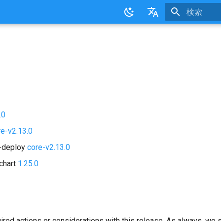
検索を初期
English
日本語
.0
re-v2.13.0
d-deploy
core-v2.13.0
chart
1.25.0
ired actions or considerations with this release. As always, we