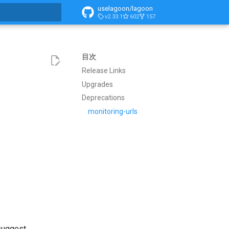
uselagoon/lagoon
v2.33.1
602
157
化
目次
Release Links
Upgrades
Deprecations
monitoring-urls
 suggest